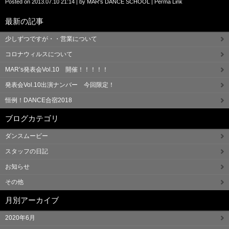
Posted on
2013.07.10 21:14
|
by
MAR's DANCE SCHOOL
|
Perma Link
最新の記事
少しずつですが・・営業について
コロナウィルスについて
MAR’s発表会Vol.10 開催！！！！！
発表会Vol.10出演ナンバー 今回限定！
恒例！DANCE合宿2018
ブログカテゴリ
ダンスムービー
スタッフの日記
お知らせ
その他
月別アーカイブ
2020年6月