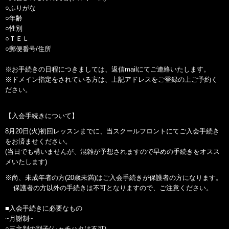
○ふりがな
○年齢
○性別
○ＴＥＬ
○郵便番号/住所
※お手続きの日程につきましては、返信mailにてご連絡いたします。
※ドメイン指定をされている方は、上記アドレスをご登録の上ご予約く
ださい。
【入会手続きについて】
8月20日(火)初回レッスンまでに、当スクールフロントにてご入会手続き
をお済ませください。
(当日でも構いませんが、混雑が予想されますので早めの手続きをオスス
メいたします)
※尚、未成年者の方(20歳未満)はご入会手続きが保護者の方になります。
保護者の方以外の手続きは不可となりますので、ご注意ください。
■入会手続きに必要なもの
~月謝制~
○三文判の判子(シャチハタは不可)