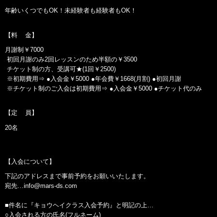
年齢いくつでもOK！未経験者も経験者もOK！
【料 金】
月謝制￥7000
初回月謝のみ2回レッスンのため半額の￥3500
チケット制の方、受講可★(1回￥2500)
※初期費用⇒ ●入会金￥5000 ●年会費￥1668(月割) ●初回月謝
※チケット制のご入会は初期費用⇒ ●入会金￥5000 ●チケット代のみ
【定 員】
20名
【入会について】
下記のアドレスまで事前予約をお願いいたします。
宛先…
info@mars-ds.com
■件名に『キョウヘイクラス入会予約』と明記の上…
○入会される方の氏名(フルネーム)