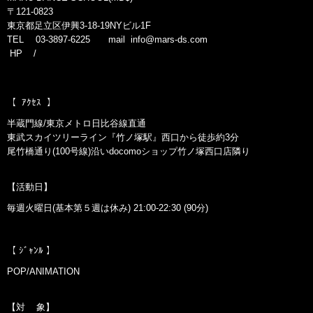
〒121-0823
東京都足立区伊興3-18-19NYビル1F
TEL 03-3897-6225 mail
info@mars-ds.com
HP
/
【 ｱｸｾｽ 】
半蔵門線/東京メトロ日比谷線直通
東武スカイツリーライン『竹ノ塚駅』西口から徒歩約3分
尾竹橋通り(100号線)沿いdocomoショップ竹ノ塚西口店隣り
【活動日】
毎週火曜日(基本第５週は休み) 21:00-22:30 (90分)
【 ｼﾞｬﾝﾙ 】
POP/ANIMATION
【対 象】