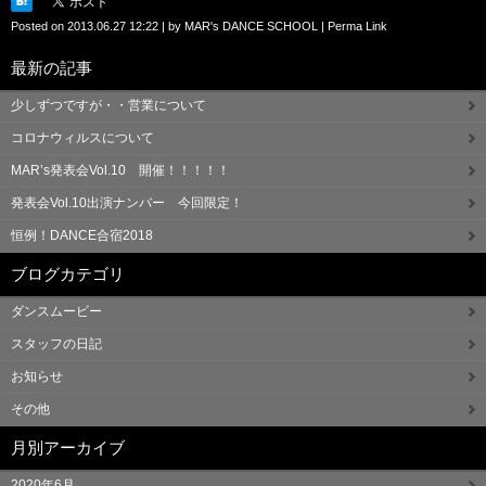
Posted on
2013.06.27 12:22
|
by
MAR's DANCE SCHOOL
|
Perma Link
最新の記事
少しずつですが・・営業について
コロナウィルスについて
MAR’s発表会Vol.10 開催！！！！！
発表会Vol.10出演ナンバー 今回限定！
恒例！DANCE合宿2018
ブログカテゴリ
ダンスムービー
スタッフの日記
お知らせ
その他
月別アーカイブ
2020年6月