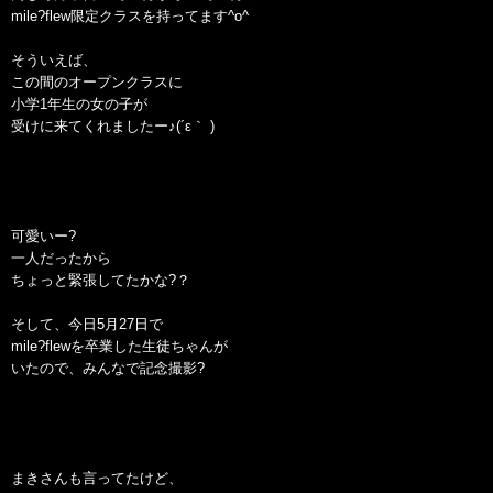
mile?flew限定クラスを持ってます^o^
そういえば、
この間のオープンクラスに
小学1年生の女の子が
受けに来てくれましたー♪(´ε｀ )
可愛いー?
一人だったから
ちょっと緊張してたかな?？
そして、今日5月27日で
mile?flewを卒業した生徒ちゃんが
いたので、みんなで記念撮影?
まきさんも言ってたけど、