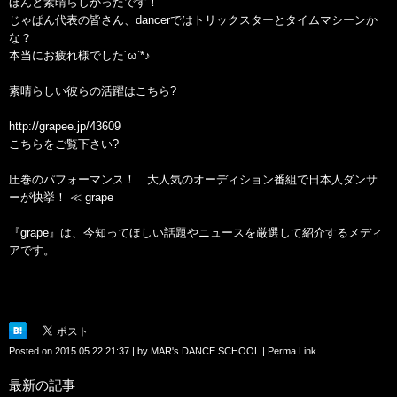
ほんと素晴らしかったです！
じゃぱん代表の皆さん、dancerではトリックスターとタイムマシーンか
な？
本当にお疲れ様でした´ω`*♪
素晴らしい彼らの活躍はこちら?
http://grapee.jp/43609
こちらをご覧下さい?
圧巻のパフォーマンス！ 大人気のオーディション番組で日本人ダンサ
ーが快挙！ ≪ grape
『grape』は、今知ってほしい話題やニュースを厳選して紹介するメディ
アです。
Posted on
2015.05.22 21:37
|
by
MAR's DANCE SCHOOL
|
Perma Link
最新の記事