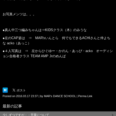
お写真メンツは。。。
●真ん中三つ編みちゃんは⇒KIDSクラス（木）のみうな
●左のCAP姿は ⇒ MAR'sいんとら 何でもできるACHIさんと仲よち
な acko（あっこ）
●４人写真は ⇒ 左からひぐゆー・かのん・あっぴ・acko オーディシ
ョン合格者クラス TEAM AMP Jrのめんば
Posted on
2016.03.17 23:37
|
by
MAR's DANCE SCHOOL
|
Perma Link
最新の記事
少しずつですが・・営業について